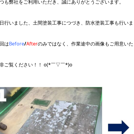
つも弊社をご利用いただき、誠にありがとうございます。
日行いました、土間塗装工事につづき、防水塗装工事も行いまし
回は
Before
/
After
のみではなく、作業途中の画像もご用意いた
非ご覧ください！！ o(*￣▽￣*)o