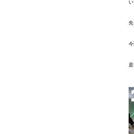
い
先
今
是