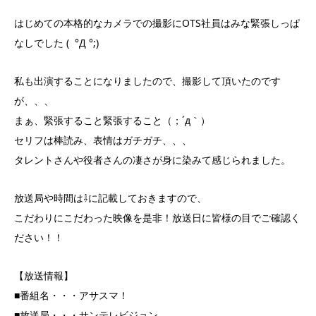
はじめての本格的なカメラでの撮影にOTS社員はみな緊張しっぱ
なしでした ( °Д °;)
私も出演することになりましたので、撮影して頂いたのです
が、、、
まぁ、緊張すること緊張すること（；´д｀）
セリフは棒読み、表情はガチガチ、、、
タレントさんや役者さんの凄さが身に染みて感じられました。
放送局や時間は⇩に記載しておきますので、
こだわりにこだわった映像を是非！放送日に皆様の目でご確認く
ださい！！
【放送情報】
■番組名・・・アサスマ！
■放送局・・・サンテレビジョン