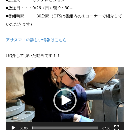
■放送日・・・9/26（日）朝 9：30～
■番組時間・・・30分間（OTSは番組内の１コーナーで紹介して
いただきます）
アサスマ！の詳しい情報はこちら
⇩紹介して頂いた動画です！！
動
画
プ
レ
ー
ヤ
ー
00:00
07:00