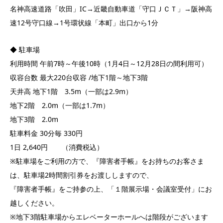
名神高速道路「吹田」IC→近畿自動車道「守口ＪＣＴ」→阪神高
速12号守口線→1号環状線「本町」出口から1分
◆ 駐車場
利用時間 午前7時～午後10時（1月4日～12月28日の間利用可）
収容台数 最大220台収容 /地下1階～地下3階
天井高 地下1階 3.5m（一部は2.9m）
地下2階 2.0m（一部は1.7m）
地下3階 2.0m
駐車料金 30分毎 330円
1日 2,640円 （消費税込）
※駐車場をご利用の方で、『障害者手帳』をお持ちのお客さま
は、駐車場2時間割引券をお渡ししますので、
『障害者手帳』をご持参の上、「１階展示場・会議室受付」にお
越しください。
※地下3階駐車場からエレベーターホールへは階段がございます