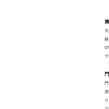
大
経
O
で
門
溶
り
で