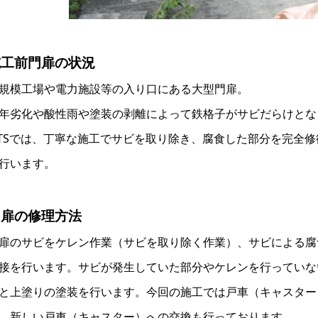
施工前門扉の状況
規模工場や電力施設等の入り口にある大型門扉。
年劣化や酸性雨や塗装の剥離によって鉄格子がサビだらけとな
TSでは、丁寧な施工でサビを取り除き、腐食した部分を完全
行います。
門扉の修理方法
扉のサビをケレン作業（サビを取り除く作業）、サビによる腐
接を行います。サビが発生していた部分やケレンを行っていな
と上塗りの塗装を行います。今回の施工では戸車（キャスター
、新しい戸車（キャスター）への交換も行っております。