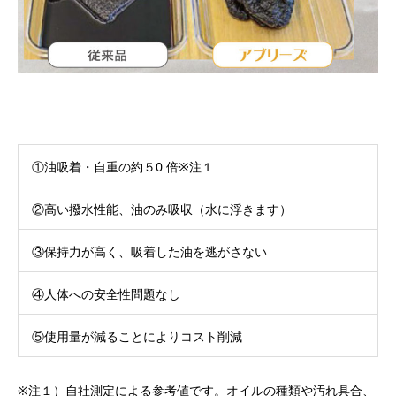
①油吸着・自重の約５0 倍※注１
②高い撥水性能、油のみ吸収（水に浮きます）
③保持力が高く、吸着した油を逃がさない
④人体への安全性問題なし
⑤使用量が減ることによりコスト削減
※注１）自社測定による参考値です。オイルの種類や汚れ具合、