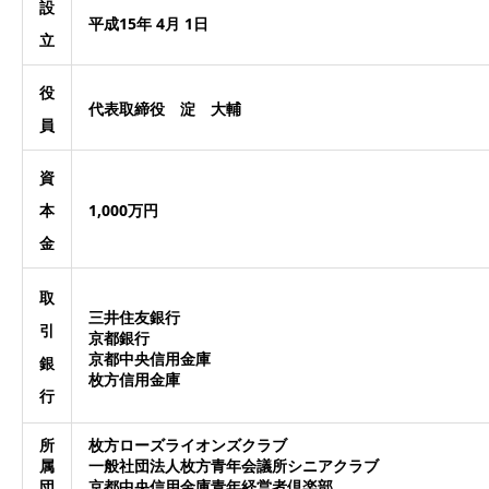
設
平成15年 4月 1日
立
役
代表取締役 淀 大輔
員
資
本
1,000万円
金
取
三井住友銀行
引
京都銀行
京都中央信用金庫
銀
枚方信用金庫
行
所
枚方ローズライオンズクラブ
属
一般社団法人枚方青年会議所シニアクラブ
団
京都中央信用金庫青年経営者倶楽部