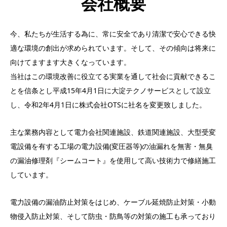
会社概要
今、私たちが生活する為に、常に安全であり清潔で安心できる快
適な環境の創出が求められています。そして、その傾向は将来に
向けてますます大きくなっています。
当社はこの環境改善に役立てる実業を通して社会に貢献できるこ
とを信条とし平成15年4月1日に大淀テクノサービスとして設立
し、令和2年4月1日に株式会社OTSに社名を変更致しました。
主な業務内容として電力会社関連施設、鉄道関連施設、大型受変
電設備を有する工場の電力設備(変圧器等)の油漏れを無害・無臭
の漏油修理剤『シームコート』を使用して高い技術力で修繕施工
しています。
電力設備の漏油防止対策をはじめ、ケーブル延焼防止対策・小動
物侵入防止対策、そして防虫・防鳥等の対策の施工も承っており