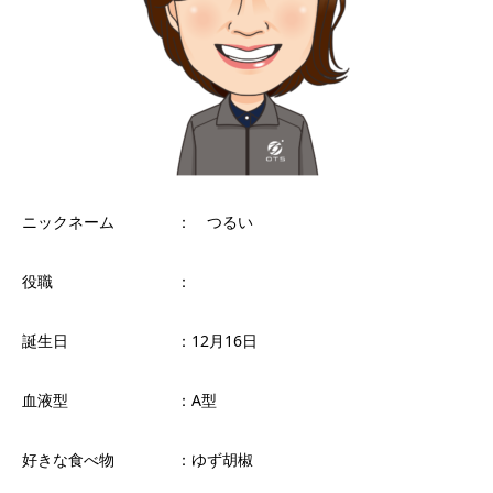
ニックネーム ： つるい
役職 ：
誕生日 ：12月16日
血液型 ：A型
好きな食べ物 ：ゆず胡椒